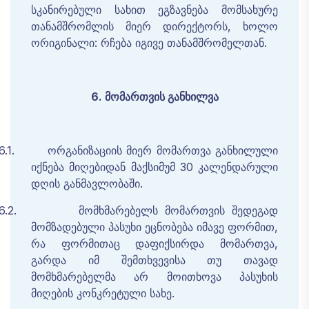
სკანირებული
სახით
ეგზავნება
მომსახურე
თანამშრომლის
მიერ დირექტორს,
ხოლო
ორიგინალი
: რჩება იგივე თანამშრომელთან.
6.
მომართვის
განხილვა
6.1.
ორგანიზაციის
მიერ
მომართვა
განხილული
იქნება
მიღებიდან
მაქსიმუმ
30
კალენდარული
დღის
განმავლობაში
.
6.2.
მომხმარებელს
მომართვის
შედეგად
მომზადებული
პასუხი
ეცნობება
იმავე
ფორმით
,
რა
ფორმითაც
დაფიქსირდა
მომართვა
,
გარდა
იმ
შემთხვევისა
თუ
თავად
მომხმარებელმა
არ
მოითხოვა
პასუხის
მიღების
კონკრეტული
სახე
.