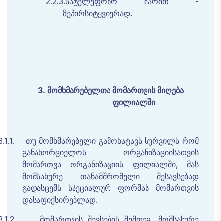
2.2.3.
სატელეფონო ზარით -
ზეპირსიტყვიერად.
3.
მომხმარებელთა
მომართვის
მიღება
ფილიალში
3.1.1.
თუ
მომხმარებელი
გამოხატავს
სურვილს
რომ
განახორციელოს
ორგანიზაციისათვის
მომართვა
ორგანიზაციის
ფილიალში
,
მას
მომსახურე
თანამშრომელი
შესავსებად
გადასცემს
სპეციალურ
ფორმას
მომართვის
დასაფიქსირებლად
.
3.1.2.
მომართვის
შევსების
შემდეგ
,
მომსახურე