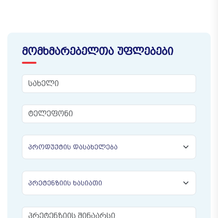
ᲛᲝᲛᲮᲛᲐᲠᲔᲑᲔᲚᲗᲐ ᲣᲤᲚᲔᲑᲔᲑᲘ