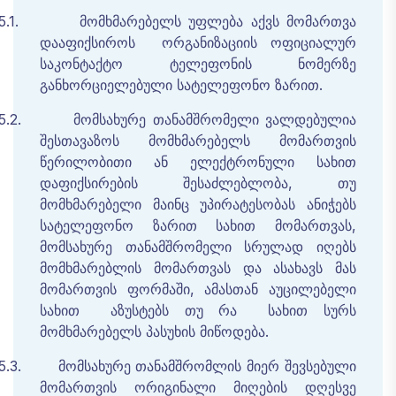
5.1.
მომხმარებელს
უფლება
აქვს
მომართვა
დააფიქსიროს
ორგანიზაციის
ოფიციალურ
საკონტაქტო
ტელეფონის
ნომერზე
განხორციელებული
სატელეფონო
ზარით
.
5.2.
მომსახურე
თანამშრომელი
ვალდებულია
შესთავაზოს
მომხმარებელს
მომართვის
წერილობითი
ან
ელექტრონული
სახით
დაფიქსირების
შესაძლებლობა
,
თუ
მომხმარებელი
მაინც
უპირატესობას
ანიჭებს
სატელეფონო
ზარით
სახით
მომართვას,
მომსახურე
თანამშრომელი
სრულად
იღებს
მომხმარებლის
მომართვას
და
ასახავს
მას
მომართვის ფორმაში
,
ამასთან
აუცილებელი
სახით
აზუსტებს
თუ
რა
სახით
სურს
მომხმარებელს
პასუხის
მიწოდება
.
5.3.
მომსახურე
თანამშრომლის
მიერ
შევსებული
მომართვის
ორიგინალი
მიღების
დღესვე