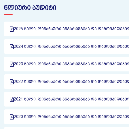
ᲬᲚᲘᲣᲠᲘ ᲐᲣᲓᲘᲢᲘ
2025 ᲬᲔᲚᲘ, ᲤᲘᲜᲐᲜᲡᲣᲠᲘ ᲐᲜᲒᲐᲠᲘᲨᲒᲔᲑᲐ ᲓᲐ ᲓᲐᲛᲝᲣᲙᲘᲓᲔᲑ
2024 ᲬᲔᲚᲘ, ᲤᲘᲜᲐᲜᲡᲣᲠᲘ ᲐᲜᲒᲐᲠᲘᲨᲒᲔᲑᲐ ᲓᲐ ᲓᲐᲛᲝᲣᲙᲘᲓᲔᲑ
2023 ᲬᲔᲚᲘ, ᲤᲘᲜᲐᲜᲡᲣᲠᲘ ᲐᲜᲒᲐᲠᲘᲨᲒᲔᲑᲐ ᲓᲐ ᲓᲐᲛᲝᲣᲙᲘᲓᲔᲑ
2022 ᲬᲔᲚᲘ, ᲤᲘᲜᲐᲜᲡᲣᲠᲘ ᲐᲜᲒᲐᲠᲘᲨᲒᲔᲑᲐ ᲓᲐ ᲓᲐᲛᲝᲣᲙᲘᲓᲔᲑ
2021 ᲬᲔᲚᲘ, ᲤᲘᲜᲐᲜᲡᲣᲠᲘ ᲐᲜᲒᲐᲠᲘᲨᲒᲔᲑᲐ ᲓᲐ ᲓᲐᲛᲝᲣᲙᲘᲓᲔᲑ
2020 ᲬᲔᲚᲘ, ᲤᲘᲜᲐᲜᲡᲣᲠᲘ ᲐᲜᲒᲐᲠᲘᲨᲒᲔᲑᲐ ᲓᲐ ᲓᲐᲛᲝᲣᲙᲘᲓᲔᲑ