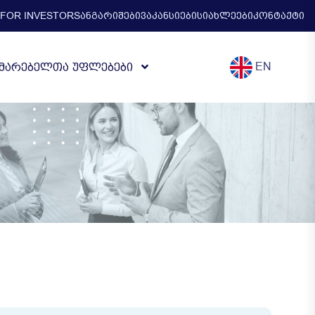
FOR INVESTORS
ᲐᲜᲒᲐᲠᲘᲨᲔᲑᲘ
ᲕᲐᲙᲐᲜᲡᲘᲔᲑᲘ
ᲡᲘᲐᲮᲚᲔᲔᲑᲘ
ᲙᲝᲜᲢᲐᲥᲢᲘ
EN
ᲛᲐᲠᲔᲑᲔᲚᲗᲐ ᲣᲤᲚᲔᲑᲔᲑᲘ