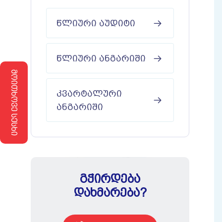
ᲬᲚᲘᲣᲠᲘ ᲐᲣᲓᲘᲢᲘ
ᲬᲚᲘᲣᲠᲘ ᲐᲜᲒᲐᲠᲘᲨᲘ
ᲛᲝᲘᲗᲮᲝᲕᲔ ᲡᲔᲡᲮᲘ
ᲙᲕᲐᲠᲢᲐᲚᲣᲠᲘ
ᲐᲜᲒᲐᲠᲘᲨᲘ
ᲒᲭᲘᲠᲓᲔᲑᲐ
ᲓᲐᲮᲛᲐᲠᲔᲑᲐ?