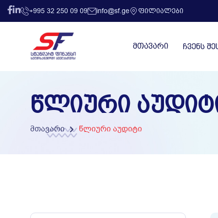
+995 32 250 09 09
info@sf.ge
ᲤᲘᲚᲘᲐᲚᲔᲑᲘ
ᲛᲗᲐᲕᲐᲠᲘ
ᲩᲕᲔᲜᲡ ᲨᲔ
ᲬᲚᲘᲣᲠᲘ ᲐᲣᲓᲘᲢ
მთავარი
წლიური აუდიტი