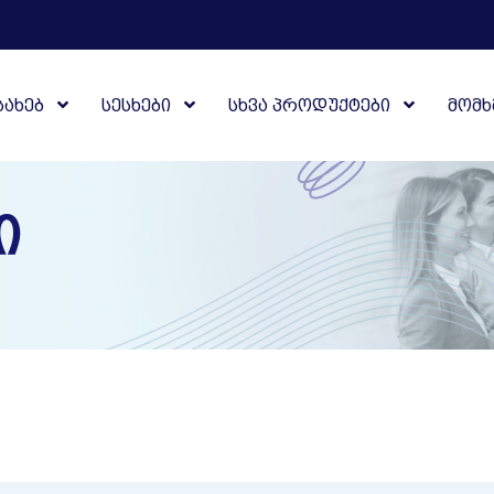
ᲡᲐᲮᲔᲑ
ᲡᲔᲡᲮᲔᲑᲘ
ᲡᲮᲕᲐ ᲞᲠᲝᲓᲣᲥᲢᲔᲑᲘ
ᲛᲝᲛᲮ
Ი