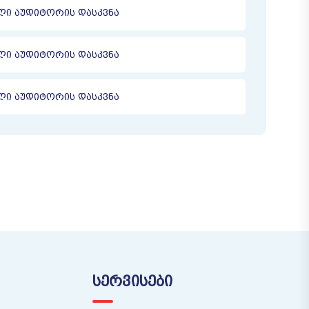
ᲔᲚᲘ ᲐᲣᲓᲘᲢᲝᲠᲘᲡ ᲓᲐᲡᲙᲕᲜᲐ
ᲔᲚᲘ ᲐᲣᲓᲘᲢᲝᲠᲘᲡ ᲓᲐᲡᲙᲕᲜᲐ
ᲔᲚᲘ ᲐᲣᲓᲘᲢᲝᲠᲘᲡ ᲓᲐᲡᲙᲕᲜᲐ
ᲡᲔᲠᲕᲘᲡᲔᲑᲘ