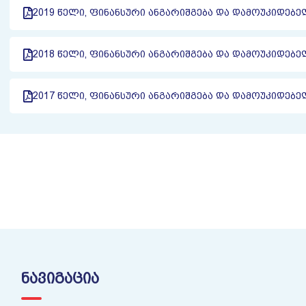
2019 ᲬᲔᲚᲘ, ᲤᲘᲜᲐᲜᲡᲣᲠᲘ ᲐᲜᲒᲐᲠᲘᲨᲒᲔᲑᲐ ᲓᲐ ᲓᲐᲛᲝᲣᲙᲘᲓᲔᲑ
2018 ᲬᲔᲚᲘ, ᲤᲘᲜᲐᲜᲡᲣᲠᲘ ᲐᲜᲒᲐᲠᲘᲨᲒᲔᲑᲐ ᲓᲐ ᲓᲐᲛᲝᲣᲙᲘᲓᲔᲑ
2017 ᲬᲔᲚᲘ, ᲤᲘᲜᲐᲜᲡᲣᲠᲘ ᲐᲜᲒᲐᲠᲘᲨᲒᲔᲑᲐ ᲓᲐ ᲓᲐᲛᲝᲣᲙᲘᲓᲔᲑ
ᲜᲐᲕᲘᲒᲐᲪᲘᲐ