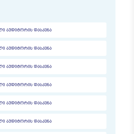
ᲔᲚᲘ ᲐᲣᲓᲘᲢᲝᲠᲘᲡ ᲓᲐᲡᲙᲕᲜᲐ
ᲔᲚᲘ ᲐᲣᲓᲘᲢᲝᲠᲘᲡ ᲓᲐᲡᲙᲕᲜᲐ
ᲔᲚᲘ ᲐᲣᲓᲘᲢᲝᲠᲘᲡ ᲓᲐᲡᲙᲕᲜᲐ
ᲔᲚᲘ ᲐᲣᲓᲘᲢᲝᲠᲘᲡ ᲓᲐᲡᲙᲕᲜᲐ
ᲔᲚᲘ ᲐᲣᲓᲘᲢᲝᲠᲘᲡ ᲓᲐᲡᲙᲕᲜᲐ
ᲔᲚᲘ ᲐᲣᲓᲘᲢᲝᲠᲘᲡ ᲓᲐᲡᲙᲕᲜᲐ