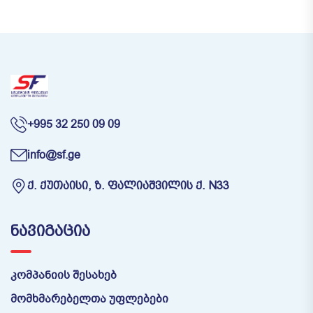
+995 32 250 09 09
info@sf.ge
Ქ. ᲥᲣᲗᲐᲘᲡᲘ, Ზ. ᲤᲐᲚᲘᲐᲨᲕᲘᲚᲘᲡ Ქ. N33
ᲜᲐᲕᲘᲒᲐᲪᲘᲐ
კომპანიის შესახებ
მომხმარებელთა უფლებები