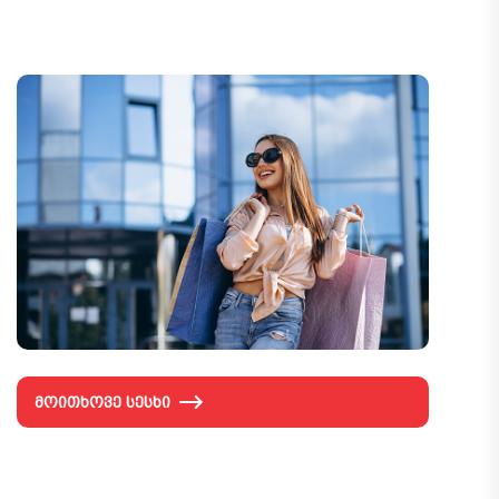
ᲛᲝᲘᲗᲮᲝᲕᲔ ᲡᲔᲡᲮᲘ