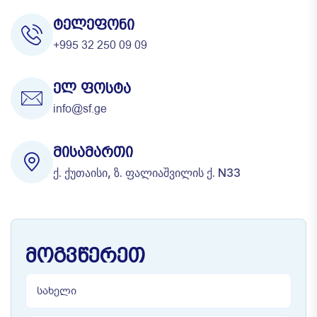
ᲢᲔᲚᲔᲤᲝᲜᲘ
+995 32 250 09 09
ᲔᲚ ᲤᲝᲡᲢᲐ
info@sf.ge
ᲛᲘᲡᲐᲛᲐᲠᲗᲘ
ქ. ქუთაისი, ზ. ფალიაშვილის ქ. N33
ᲛᲝᲒᲕᲬᲔᲠᲔᲗ