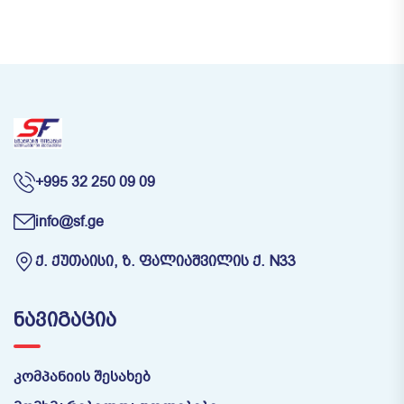
+995 32 250 09 09
info@sf.ge
Ქ. ᲥᲣᲗᲐᲘᲡᲘ, Ზ. ᲤᲐᲚᲘᲐᲨᲕᲘᲚᲘᲡ Ქ. N33
ᲜᲐᲕᲘᲒᲐᲪᲘᲐ
კომპანიის შესახებ