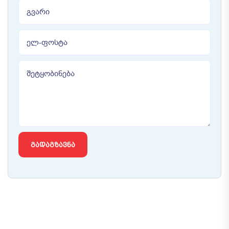
ᲒᲐᲓᲐᲒᲖᲐᲕᲜᲐ